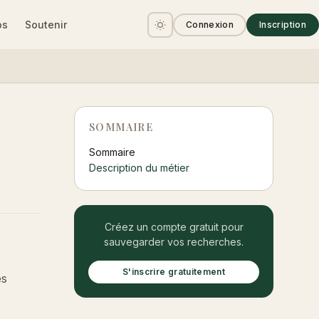
os
Soutenir
Connexion
Inscription
SOMMAIRE
Sommaire
Description du métier
Créez un compte gratuit pour
sauvegarder vos recherches.
S'inscrire gratuitement
es