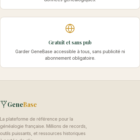
Fredetnet
10.00 €
29/07/2026
ThierryB78
10.00 €
Site très intéressant Merci pour tout
Gratuit et sans pub
29/07/2026
Garder GeneBase accessible à tous, sans publicité ni
abonnement obligatoire.
Philoche3
10.00 €
29/07/2026
augustecasimir
5.00 €
29/07/2026
Gene
Base
Familygeanet_89
1.00 €
La plateforme de référence pour la
28/07/2026
généalogie française. Millions de records,
outils puissants, et ressources historiques
jjn
20.00 €