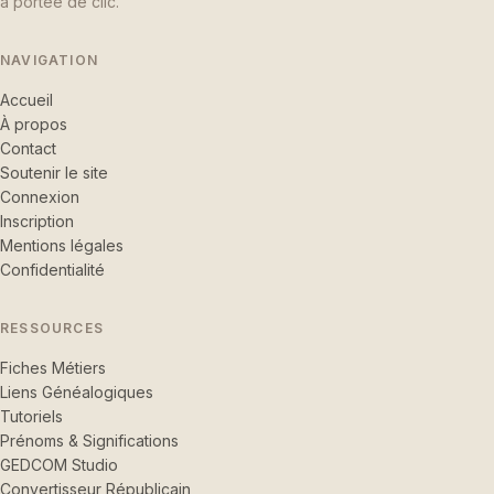
à portée de clic.
Bravo pour ce site qui offre de nombreuses possibilités et
très facile à utiliser (gratuitement, MERCI !)
28/07/2026
NAVIGATION
Accueil
jemantoine
10.00 €
À propos
27/07/2026
Contact
Soutenir le site
muradec
20.00 €
Connexion
Inscription
27/07/2026
Mentions légales
Confidentialité
RESSOURCES
Fiches Métiers
Liens Généalogiques
Tutoriels
Prénoms & Significations
GEDCOM Studio
Convertisseur Républicain