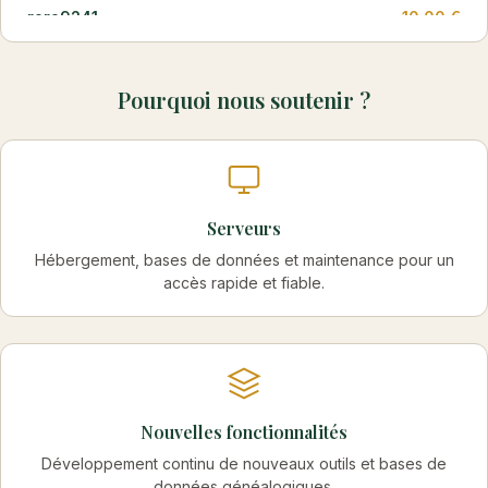
roro9241
10.00 €
04/08/2026
Pourquoi nous soutenir ?
ericpaulgaston
10.00 €
02/08/2026
Lou-46
10.00 €
31/07/2026
Serveurs
Hébergement, bases de données et maintenance pour un
Babouch
20.00 €
accès rapide et fiable.
31/07/2026
przj
20.00 €
31/07/2026
Nouvelles fonctionnalités
jct12
10.00 €
30/07/2026
Développement continu de nouveaux outils et bases de
données généalogiques.