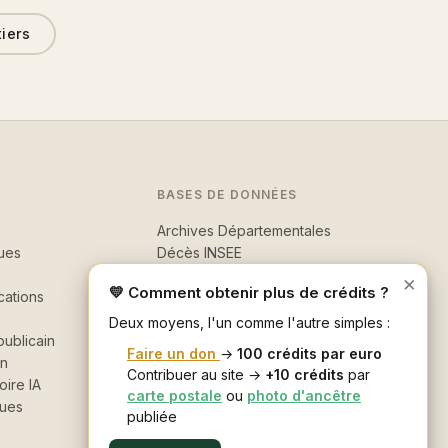
tiers
BASES DE DONNÉES
Archives Départementales
ues
Décès INSEE
Morts pour la France
×
💛 Comment obtenir plus de crédits ?
cations
Recherche avancée
Deux moyens, l'un comme l'autre simples :
ublicain
Faire un don
→
100 crédits par euro
in
Contribuer au site →
+10 crédits
par
oire IA
carte postale
ou
photo d'ancêtre
ques
publiée