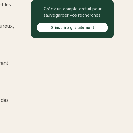
t les
Créez un compte gratuit pour
sauvegarder vos recherches.
ruraux,
S'inscrire gratuitement
rant
 des