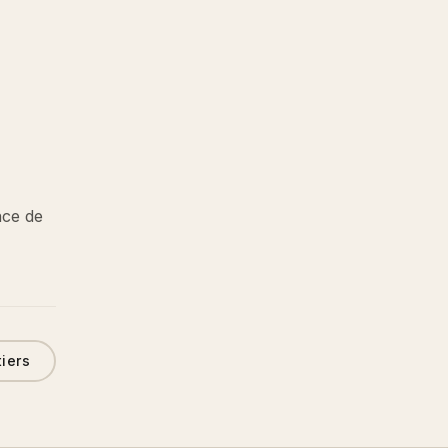
nce de
tiers