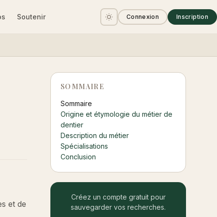
os
Soutenir
Connexion
Inscription
SOMMAIRE
Sommaire
Origine et étymologie du métier de
dentier
Description du métier
Spécialisations
Conclusion
Créez un compte gratuit pour
es et de
sauvegarder vos recherches.