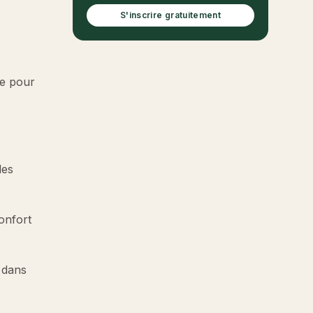
S'inscrire gratuitement
re pour
les
confort
 dans