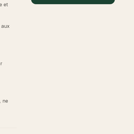
e et
s aux
ur
, ne