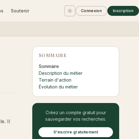
os
Soutenir
Connexion
Inscription
SOMMAIRE
Sommaire
Description du métier
Terrain d'action
Évolution du métier
Créez un compte gratuit pour
sauvegarder vos recherches.
e. Il
S'inscrire gratuitement