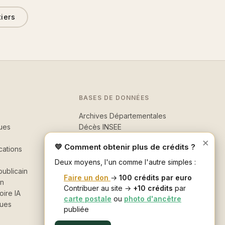
tiers
BASES DE DONNÉES
Archives Départementales
ues
Décès INSEE
Morts pour la France
×
💛 Comment obtenir plus de crédits ?
cations
Recherche avancée
Deux moyens, l'un comme l'autre simples :
ublicain
Faire un don
→
100 crédits par euro
in
Contribuer au site →
+10 crédits
par
oire IA
carte postale
ou
photo d'ancêtre
ques
publiée