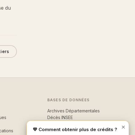
se du
tiers
BASES DE DONNÉES
Archives Départementales
ues
Décès INSEE
Morts pour la France
×
💛 Comment obtenir plus de crédits ?
cations
Recherche avancée