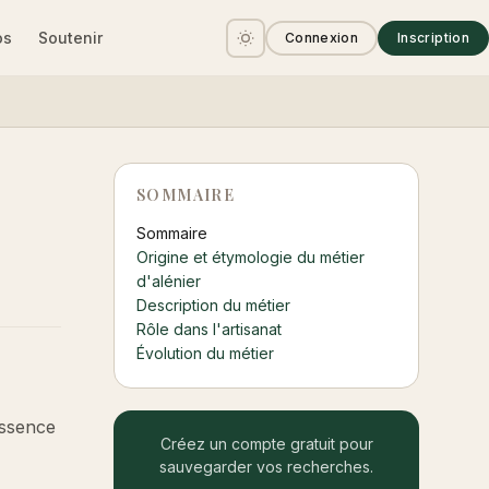
os
Soutenir
Connexion
Inscription
SOMMAIRE
Sommaire
Origine et étymologie du métier
d'alénier
Description du métier
Rôle dans l'artisanat
Évolution du métier
essence
Créez un compte gratuit pour
sauvegarder vos recherches.