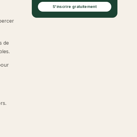
S'inscrire gratuitement
 percer
es de
bles.
pour
rs.