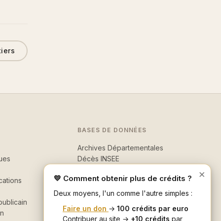
tiers
BASES DE DONNÉES
Archives Départementales
ues
Décès INSEE
Morts pour la France
×
💛 Comment obtenir plus de crédits ?
cations
Recherche avancée
Deux moyens, l'un comme l'autre simples :
ublicain
Faire un don
→
100 crédits par euro
in
Contribuer au site →
+10 crédits
par