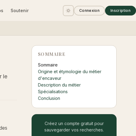
os
Soutenir
Connexion
Inscription
SOMMAIRE
Sommaire
Origine et étymologie du métier
 le
d'encaveur
Description du métier
Spécialisations
Conclusion
Créez un compte gratuit pour
 des
sauvegarder vos recherches.