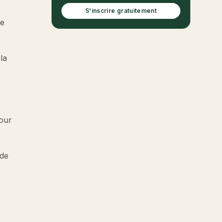
S'inscrire gratuitement
de
la
pour
 de