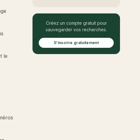
age
Créez un compte gratuit pour
sauvegarder vos recherches.
ns
S'inscrire gratuitement
t le
uméros