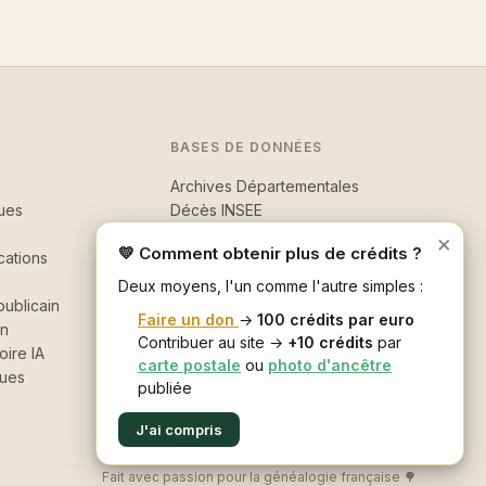
BASES DE DONNÉES
Archives Départementales
ues
Décès INSEE
Morts pour la France
×
💛 Comment obtenir plus de crédits ?
cations
Recherche avancée
Deux moyens, l'un comme l'autre simples :
ublicain
Faire un don
→
100 crédits par euro
in
Contribuer au site →
+10 crédits
par
oire IA
carte postale
ou
photo d'ancêtre
ques
publiée
J'ai compris
Fait avec passion pour la généalogie française 🌳