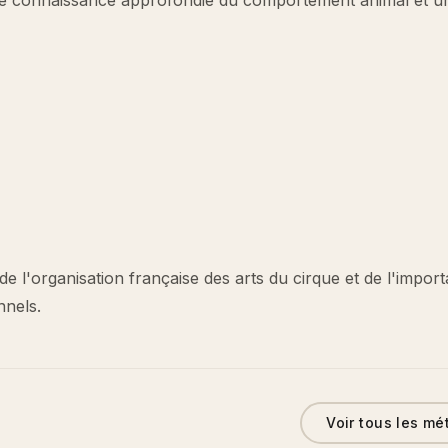
ne connaissance approfondie du comportement animal et u
 l'organisation française des arts du cirque et de l'impor
nnels.
Voir tous les mé