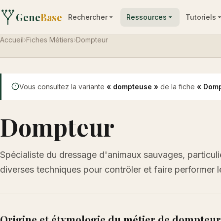
Gene
Base
Rechercher
Ressources
Tutoriels
Accueil
›
Fiches Métiers
›
Dompteur
Vous consultez la variante
« dompteuse »
de la fiche
« Domp
Dompteur
Spécialiste du dressage d'animaux sauvages, particuliè
diverses techniques pour contrôler et faire performer 
Origine et étymologie du métier de dompteur