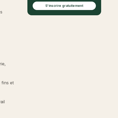
S'inscrire gratuitement
es
ie,
 fins et
ail