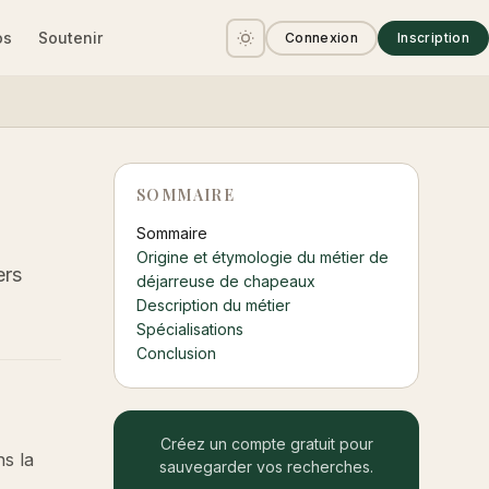
os
Soutenir
Connexion
Inscription
SOMMAIRE
Sommaire
Origine et étymologie du métier de
ers
déjarreuse de chapeaux
Description du métier
Spécialisations
Conclusion
Créez un compte gratuit pour
ns la
sauvegarder vos recherches.