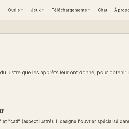
Outils
Jeux
Téléchargements
Chat
À prop
u du lustre que les apprêts leur ont donné, pour obtenir 
ur
et "cati" (aspect lustré). Il désigne l'ouvrier spécialisé dan