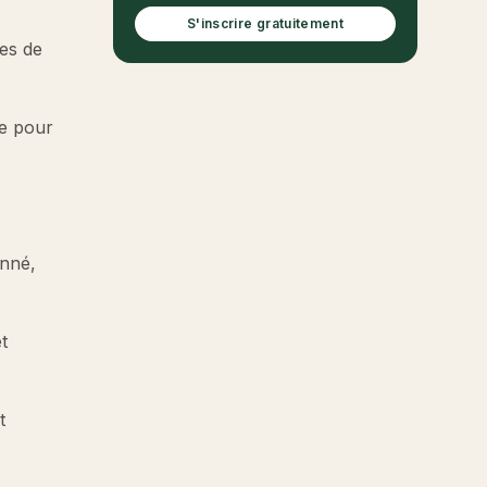
S'inscrire gratuitement
ues de
re pour
onné,
t
t