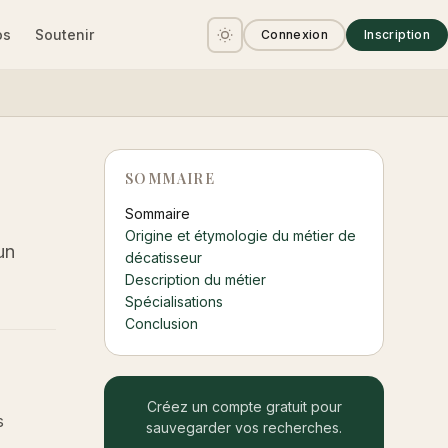
os
Soutenir
Connexion
Inscription
SOMMAIRE
Sommaire
Origine et étymologie du métier de
un
décatisseur
Description du métier
Spécialisations
Conclusion
Créez un compte gratuit pour
s
sauvegarder vos recherches.