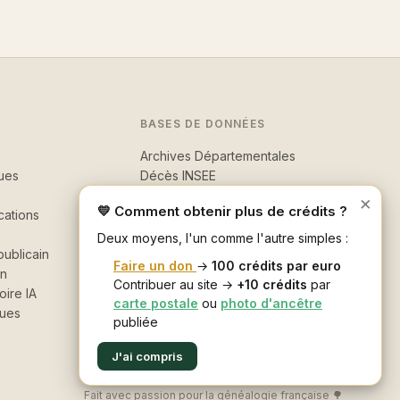
BASES DE DONNÉES
Archives Départementales
ues
Décès INSEE
Morts pour la France
×
💛 Comment obtenir plus de crédits ?
cations
Recherche avancée
Deux moyens, l'un comme l'autre simples :
ublicain
Faire un don
→
100 crédits par euro
in
Contribuer au site →
+10 crédits
par
oire IA
carte postale
ou
photo d'ancêtre
ques
publiée
J'ai compris
Fait avec passion pour la généalogie française 🌳