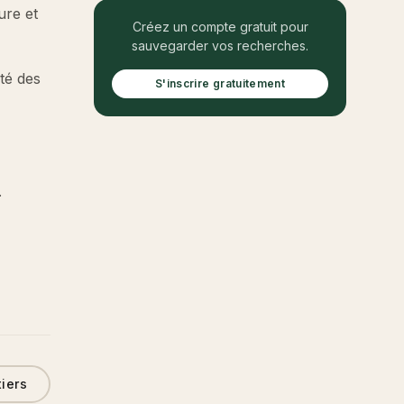
ure et
Créez un compte gratuit pour
sauvegarder vos recherches.
ité des
S'inscrire gratuitement
.
tiers