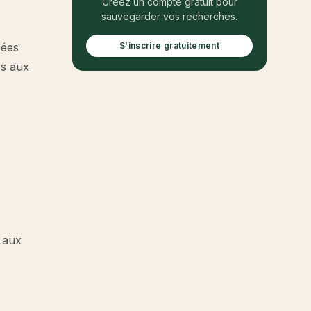
Créez un compte gratuit pour
sauvegarder vos recherches.
sées
S'inscrire gratuitement
es aux
, aux