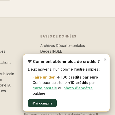
BASES DE DONNÉES
Archives Départementales
ues
Décès INSEE
Morts pour la France
×
💛 Comment obtenir plus de crédits ?
cations
Recherche avancée
Deux moyens, l'un comme l'autre simples :
ublicain
Faire un don
→
100 crédits par euro
in
Contribuer au site →
+10 crédits
par
oire IA
carte postale
ou
photo d'ancêtre
ques
publiée
J'ai compris
Fait avec passion pour la généalogie française 🌳