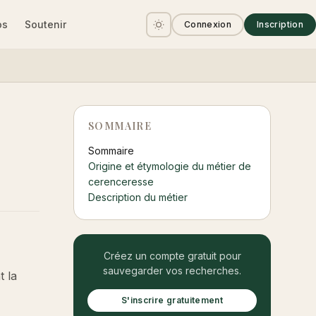
os
Soutenir
Connexion
Inscription
SOMMAIRE
Sommaire
Origine et étymologie du métier de
cerenceresse
Description du métier
Créez un compte gratuit pour
sauvegarder vos recherches.
t la
S'inscrire gratuitement