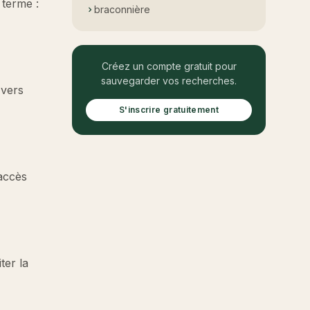
 terme :
braconnière
Créez un compte gratuit pour
sauvegarder vos recherches.
 vers
S'inscrire gratuitement
'accès
ter la