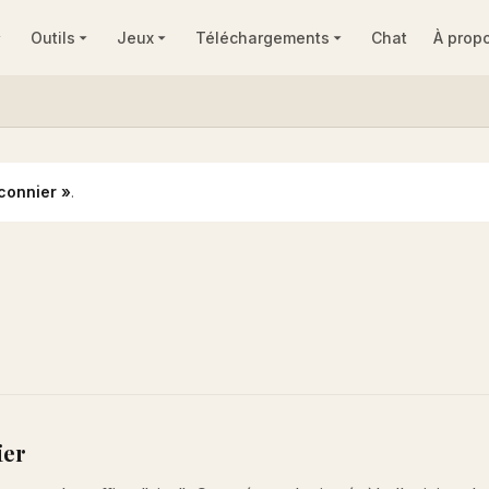
Outils
Jeux
Téléchargements
Chat
À prop
connier »
.
ier