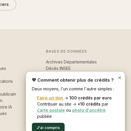
tiers
BASES DE DONNÉES
Archives Départementales
ues
Décès INSEE
Morts pour la France
×
💛 Comment obtenir plus de crédits ?
cations
Recherche avancée
Deux moyens, l'un comme l'autre simples :
ublicain
Faire un don
→
100 crédits par euro
in
Contribuer au site →
+10 crédits
par
oire IA
carte postale
ou
photo d'ancêtre
ques
publiée
J'ai compris