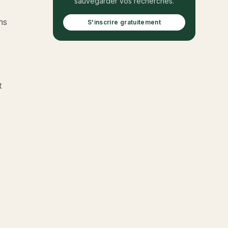
sauvegarder vos recherches.
ns
S'inscrire gratuitement
t