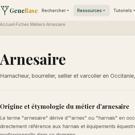
Gene
Base
Rechercher
Ressources
Tutoriels
Accueil
›
Fiches Métiers
›
Arnesaire
Arnesaire
Harnacheur, bourrelier, sellier et varcolier en Occitan
Origine et étymologie du métier d'arnesaire
Le terme "arnesaire" dérive d'"arnes" ou "harnais" en occi
directement référence aux harnais et équipements équestres
professionnelle dans ce domaine.