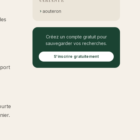
VARIANTE
aouteron
les
Créez un compte gratuit pour
sauvegarder vos recherches.
S'inscrire gratuitement
sport
ourte
nier.