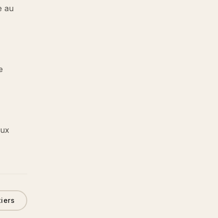
e au
e
aux
tiers